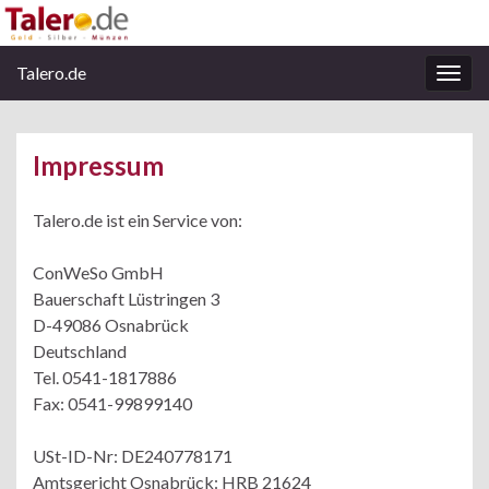
Talero.de
Navi
umsc
Impressum
Talero.de ist ein Service von:
ConWeSo GmbH
Bauerschaft Lüstringen 3
D-49086 Osnabrück
Deutschland
Tel. 0541-1817886
Fax: 0541-99899140
USt-ID-Nr: DE240778171
Amtsgericht Osnabrück: HRB 21624