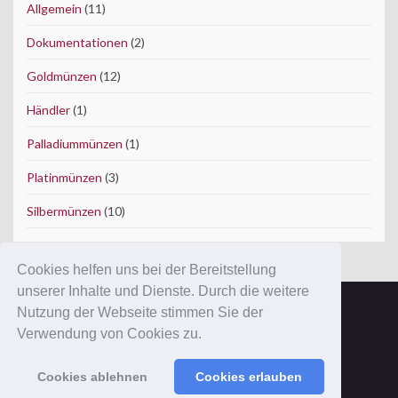
Allgemein
(11)
Dokumentationen
(2)
Goldmünzen
(12)
Händler
(1)
Palladiummünzen
(1)
Platinmünzen
(3)
Silbermünzen
(10)
Cookies helfen uns bei der Bereitstellung
unserer Inhalte und Dienste. Durch die weitere
Nutzung der Webseite stimmen Sie der
Copyright © 2012 ConWeSo GmbH.
Verwendung von Cookies zu.
Ausgewiesene Marken gehören ihren Eigentümern.
Mit der Benutzung dieser Website erkennen Sie unsere
AGB
und
Cookies ablehnen
Cookies erlauben
Datenschutzerklärung
an.