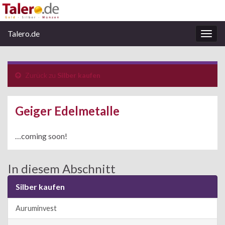
Talero.de
Navi
umsc
Zurück zu
Silber kaufen
Geiger Edelmetalle
…coming soon!
In diesem Abschnitt
Silber kaufen
Auruminvest