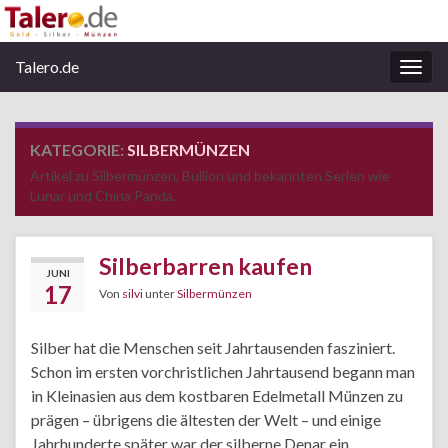
Talero.de
Navi
umsc
KATEGORIE:
SILBERMÜNZEN
Artikel zu Silbermünzen, Bullion und bekannten Serien wie
Lunar und China Panda.
Silberbarren kaufen
JUNI
17
Von
silvi
unter
Silbermünzen
Silber hat die Menschen seit Jahrtausenden fasziniert.
Schon im ersten vorchristlichen Jahrtausend begann man
in Kleinasien aus dem kostbaren Edelmetall Münzen zu
prägen – übrigens die ältesten der Welt – und einige
Jahrhunderte später war der silberne Denar ein