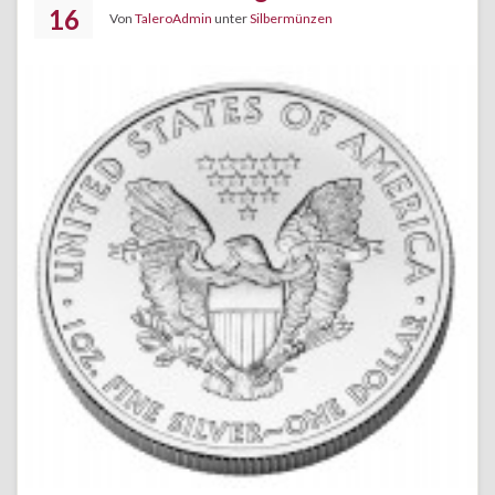
16
Von
TaleroAdmin
unter
Silbermünzen