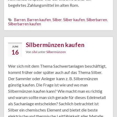
begehrtes Zahlungsmittel im alten Rom.
Barren
,
Barren kaufen
,
Silber
,
Silber kaufen
,
Silberbarren
,
Silberbarren kaufen
Silbermünzen kaufen
JUNI
16
Von
silvi
unter
Silbermünzen
Wer sich mit dem Thema Sachwertanlagen beschäftigt,
kommt früher oder später auch auf das Thema Silber.
Der Sammler oder Anleger kann z. B. Silbermünzen
günstig kaufen. Die Frage ist wie und wo man
Silbermünzen kaufen kann? Wie macht man es richtig
und warum sollte man sich gerade für dieses Edelmetall
als Sachanlage entscheiden? Sachlich betrachtet ist
Silber ein chemisches Element und bietet die beste
elektrische und thermische Leitfähigkeit aller Metalle,