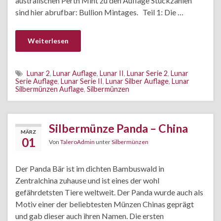
australischen Perth Mint zu den Auflage Stückzahlen
sind hier abrufbar: Bullion Mintages. Teil 1: Die …
Weiterlesen
Lunar 2
,
Lunar Auflage
,
Lunar II
,
Lunar Serie 2
,
Lunar
Serie Auflage
,
Lunar Serie II
,
Lunar Silber Auflage
,
Lunar
Silbermünzen Auflage
,
Silbermünzen
Silbermünze Panda – China
MÄRZ
01
Von
TaleroAdmin
unter
Silbermünzen
Der Panda Bär ist im dichten Bambuswald in
Zentralchina zuhause und ist eines der wohl
gefährdetsten Tiere weltweit. Der Panda wurde auch als
Motiv einer der beliebtesten Münzen Chinas geprägt
und gab dieser auch ihren Namen. Die ersten