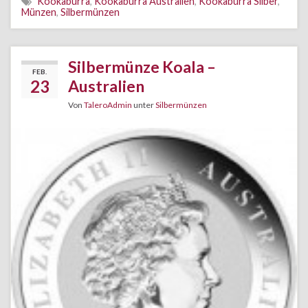
Kookaburra
,
Kookaburra Australien
,
Kookaburra Silber
,
Münzen
,
Silbermünzen
Silbermünze Koala –
FEB.
23
Australien
Von
TaleroAdmin
unter
Silbermünzen