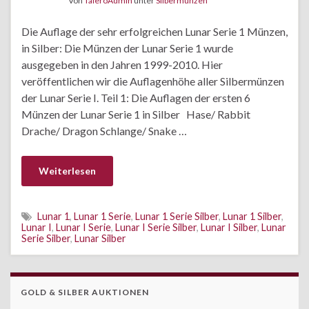
Von
TaleroAdmin
unter
Silbermünzen
Die Auflage der sehr erfolgreichen Lunar Serie 1 Münzen,
in Silber: Die Münzen der Lunar Serie 1 wurde
ausgegeben in den Jahren 1999-2010. Hier
veröffentlichen wir die Auflagenhöhe aller Silbermünzen
der Lunar Serie I. Teil 1: Die Auflagen der ersten 6
Münzen der Lunar Serie 1 in Silber Hase/ Rabbit
Drache/ Dragon Schlange/ Snake …
Weiterlesen
Lunar 1
,
Lunar 1 Serie
,
Lunar 1 Serie Silber
,
Lunar 1 Silber
,
Lunar I
,
Lunar I Serie
,
Lunar I Serie Silber
,
Lunar I Silber
,
Lunar
Serie Silber
,
Lunar Silber
GOLD & SILBER AUKTIONEN