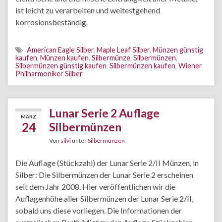
ist leicht zu verarbeiten und weitestgehend
korrosionsbeständig.
American Eagle Silber
,
Maple Leaf Silber
,
Münzen günstig
kaufen
,
Münzen kaufen
,
Silbermünze
,
Silbermünzen
,
Silbermünzen günstig kaufen
,
Silbermünzen kaufen
,
Wiener
Philharmoniker Silber
Lunar Serie 2 Auflage
MÄRZ
24
Silbermünzen
Von
silvi
unter
Silbermünzen
Die Auflage (Stückzahl) der Lunar Serie 2/II Münzen, in
Silber: Die Silbermünzen der Lunar Serie 2 erscheinen
seit dem Jahr 2008. Hier veröffentlichen wir die
Auflagenhöhe aller Silbermünzen der Lunar Serie 2/II,
sobald uns diese vorliegen. Die Informationen der