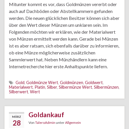
Mitunter kommt es vor, dass Goldmünzen vererbt oder
auch auf Dachböden oder Abstellkammern gefunden
werden. Die neuen glücklichen Besitzer können sich aber
über den Wert dieser Münzen um unklaren sein. Im
Folgenden möchten wir erklären, wie der Materialwert
von Münzen ermittelt werden kann. Gerade bei Münzen
ist es aber ratsam, sich ebenfalls darüber zu informieren,
ob eine Münze möglicherweise zusätzlichen
Sammlerwert hat. Neben Münzhändlern kann eine
Internetrecherche hier erste Anhaltspunkte liefern.
Gold
,
Goldmünze Wert
,
Goldmünzen
,
Goldwert
,
Materialwert
,
Platin
,
Silber
,
Silbermünze Wert
,
Silbermünzen
,
Silberwert
,
Wert
Goldankauf
MÄRZ
28
Von
TaleroAdmin
unter
Allgemein