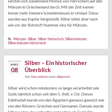
setzten sich zunehmend Motive von Herrschern auf den
Münzen in Griechenland durch. Mit der Zeit kamen
immer mehr kleinere Scheidemünzen in Umlauf. Diese
wurden aus Kupfer hergestellt. Silber blieb aber nach
wie vor der Rohstoff Nummer eins für Münzen.
Münzen
,
Silber
,
Silber historisch
,
Silbermünzen
,
Silbermünzen historisch
Silber – Ein historischer
MÄRZ
08
Überblick
Von
TaleroAdmin
unter
Allgemein
Silber wird schon mindestens so lange verarbeitet wie
Gold, nämlich schon seit dem 5. Jhdt. v. Chr. Dieses
Edelmetall wurde von den Ägyptern genauso genutzt wie
von den Römern, Griechen und Germanen. Damals wurde
Silber sogar als wertvoller angesehen als Gold. Die