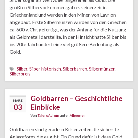
größten Silbervorkommen gab es seinerzeit in
Griechenland und wurden in den Minen von Lavrion
abgebaut. Erste Silbermünzen wurden von den Griechen
ca. 600 v. Chr. gefertigt, was der Anfang für die Nutzung
als Geldmetall darstellte. In der Hinsicht hatte Silber bis
ins 20te Jahrhundert eine viel größere Bedeutung als
Gold.
Silber
,
Silber historisch
,
Silberbarren
,
Silbermünzen
,
Silberpreis
Goldbarren – Geschichtliche
MÄRZ
03
Einblicke
Von
TaleroAdmin
unter
Allgemein
Goldbarren sind gerade in Krisenzeiten die sicherste
Anlageform, die es gibt. Ein Grund dafür ist, dass Gold