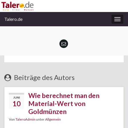
Talero.de
Navi
umsc
Beiträge des Autors
Wie berechnet man den
JUNI
10
Material-Wert von
Goldmünzen
Von
TaleroAdmin
unter
Allgemein