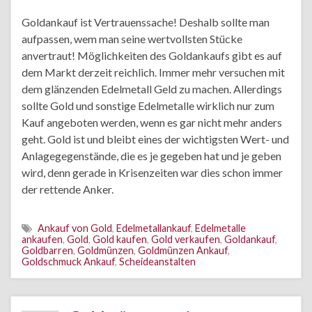
Goldankauf ist Vertrauenssache! Deshalb sollte man
aufpassen, wem man seine wertvollsten Stücke
anvertraut! Möglichkeiten des Goldankaufs gibt es auf
dem Markt derzeit reichlich. Immer mehr versuchen mit
dem glänzenden Edelmetall Geld zu machen. Allerdings
sollte Gold und sonstige Edelmetalle wirklich nur zum
Kauf angeboten werden, wenn es gar nicht mehr anders
geht. Gold ist und bleibt eines der wichtigsten Wert- und
Anlagegegenstände, die es je gegeben hat und je geben
wird, denn gerade in Krisenzeiten war dies schon immer
der rettende Anker.
Ankauf von Gold
,
Edelmetallankauf
,
Edelmetalle
ankaufen
,
Gold
,
Gold kaufen
,
Gold verkaufen
,
Goldankauf
,
Goldbarren
,
Goldmünzen
,
Goldmünzen Ankauf
,
Goldschmuck Ankauf
,
Scheideanstalten