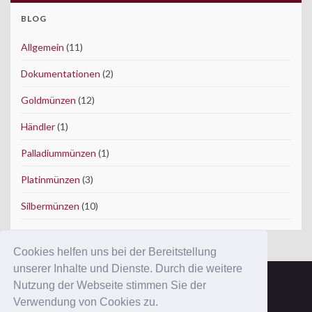
BLOG
Allgemein
(11)
Dokumentationen
(2)
Goldmünzen
(12)
Händler
(1)
Palladiummünzen
(1)
Platinmünzen
(3)
Silbermünzen
(10)
Cookies helfen uns bei der Bereitstellung
unserer Inhalte und Dienste. Durch die weitere
Nutzung der Webseite stimmen Sie der
Copyright © 2012 ConWeSo GmbH.
Verwendung von Cookies zu.
Ausgewiesene Marken gehören ihren Eigentümern.