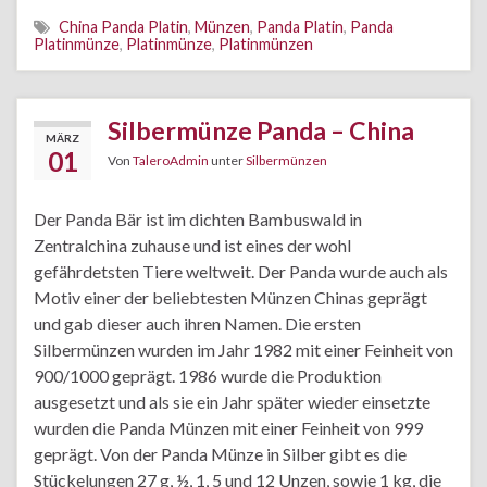
China Panda Platin
,
Münzen
,
Panda Platin
,
Panda
Platinmünze
,
Platinmünze
,
Platinmünzen
Silbermünze Panda – China
MÄRZ
01
Von
TaleroAdmin
unter
Silbermünzen
Der Panda Bär ist im dichten Bambuswald in
Zentralchina zuhause und ist eines der wohl
gefährdetsten Tiere weltweit. Der Panda wurde auch als
Motiv einer der beliebtesten Münzen Chinas geprägt
und gab dieser auch ihren Namen. Die ersten
Silbermünzen wurden im Jahr 1982 mit einer Feinheit von
900/1000 geprägt. 1986 wurde die Produktion
ausgesetzt und als sie ein Jahr später wieder einsetzte
wurden die Panda Münzen mit einer Feinheit von 999
geprägt. Von der Panda Münze in Silber gibt es die
Stückelungen 27 g, ½, 1, 5 und 12 Unzen, sowie 1 kg, die