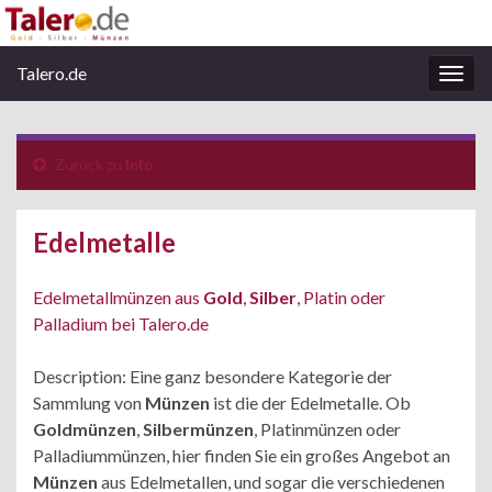
Talero.de
Navi
umsc
Zurück zu
Info
Edelmetalle
Edelmetallmünzen aus
Gold
,
Silber
, Platin oder
Palladium bei Talero.de
Description: Eine ganz besondere Kategorie der
Sammlung von
Münzen
ist die der Edelmetalle. Ob
Goldmünzen
,
Silbermünzen
, Platinmünzen oder
Palladiummünzen, hier finden Sie ein großes Angebot an
Münzen
aus Edelmetallen, und sogar die verschiedenen