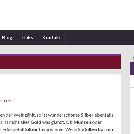
Blog
Links
Kontakt
I
ero.de
en der Welt zählt, so ist wunderschönes
Silber
ebenfalls
 ist nicht alles
Gold
was glänzt. Ob
Münzen
oder
as Edelmetall
Silber
favorisieren. Wenn Sie
Silberbarren