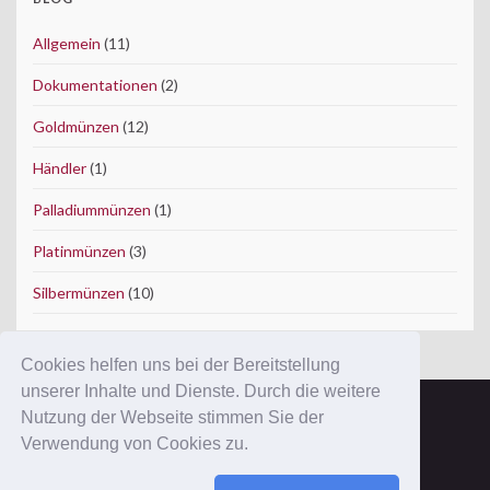
Allgemein
(11)
Dokumentationen
(2)
Goldmünzen
(12)
Händler
(1)
Palladiummünzen
(1)
Platinmünzen
(3)
Silbermünzen
(10)
Cookies helfen uns bei der Bereitstellung
unserer Inhalte und Dienste. Durch die weitere
Nutzung der Webseite stimmen Sie der
Copyright © 2012 ConWeSo GmbH.
Verwendung von Cookies zu.
Ausgewiesene Marken gehören ihren Eigentümern.
Mit der Benutzung dieser Website erkennen Sie unsere
AGB
und