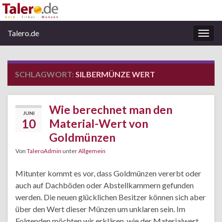
Talero.de
Navi
umsc
SCHLAGWORT:
SILBERMÜNZE WERT
Wie berechnet man den
JUNI
10
Material-Wert von
Goldmünzen
Von
TaleroAdmin
unter
Allgemein
Mitunter kommt es vor, dass Goldmünzen vererbt oder
auch auf Dachböden oder Abstellkammern gefunden
werden. Die neuen glücklichen Besitzer können sich aber
über den Wert dieser Münzen um unklaren sein. Im
Folgenden möchten wir erklären, wie der Materialwert