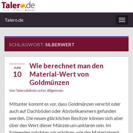
Talero.de
Navi
umsc
SCHLAGWORT:
SILBERWERT
Wie berechnet man den
JUNI
10
Material-Wert von
Goldmünzen
Von
TaleroAdmin
unter
Allgemein
Mitunter kommt es vor, dass Goldmünzen vererbt oder
auch auf Dachböden oder Abstellkammern gefunden
werden. Die neuen glücklichen Besitzer können sich aber
über den Wert dieser Münzen um unklaren sein. Im
Folgenden möchten wir erklären, wie der Materialwert