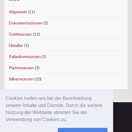
Allgemein
(11)
Dokumentationen
(2)
Goldmünzen
(12)
Händler
(1)
Palladiummünzen
(1)
Platinmünzen
(3)
Silbermünzen
(10)
Cookies helfen uns bei der Bereitstellung
unserer Inhalte und Dienste. Durch die weitere
Nutzung der Webseite stimmen Sie der
Copyright © 2012 ConWeSo GmbH.
Verwendung von Cookies zu.
Ausgewiesene Marken gehören ihren Eigentümern.
Mit der Benutzung dieser Website erkennen Sie unsere
AGB
und