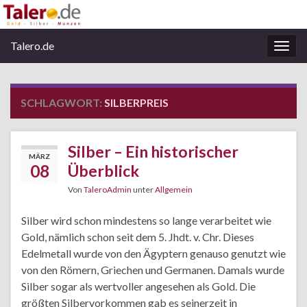
Talero.de
Navi
umsc
SCHLAGWORT:
SILBERPREIS
Silber – Ein historischer
MÄRZ
08
Überblick
Von
TaleroAdmin
unter
Allgemein
Silber wird schon mindestens so lange verarbeitet wie
Gold, nämlich schon seit dem 5. Jhdt. v. Chr. Dieses
Edelmetall wurde von den Ägyptern genauso genutzt wie
von den Römern, Griechen und Germanen. Damals wurde
Silber sogar als wertvoller angesehen als Gold. Die
größten Silbervorkommen gab es seinerzeit in