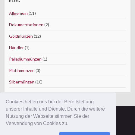
BLOG
Allgemein
(11)
Dokumentationen
(2)
Goldmünzen
(12)
Händler
(1)
Palladiummünzen
(1)
Platinmünzen
(3)
Silbermünzen
(10)
Cookies helfen uns bei der Bereitstellung
unserer Inhalte und Dienste. Durch die weitere
Nutzung der Webseite stimmen Sie der
Copyright © 2012 ConWeSo GmbH.
Verwendung von Cookies zu.
Ausgewiesene Marken gehören ihren Eigentümern.
Mit der Benutzung dieser Website erkennen Sie unsere