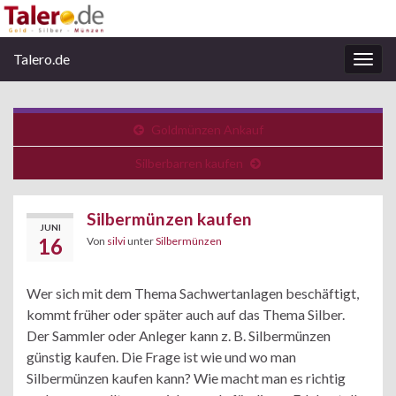
Talero.de
Navi
umsc
Goldmünzen Ankauf
Silberbarren kaufen
Silbermünzen kaufen
JUNI
16
Von
silvi
unter
Silbermünzen
Wer sich mit dem Thema Sachwertanlagen beschäftigt,
kommt früher oder später auch auf das Thema Silber.
Der Sammler oder Anleger kann z. B. Silbermünzen
günstig kaufen. Die Frage ist wie und wo man
Silbermünzen kaufen kann? Wie macht man es richtig