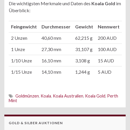
Die wichtigsten Merkmale und Daten des
Koala Gold
im
Überblick:
Feingewicht
Durchmesser
Gewicht
Nennwert
2 Unzen
40,60 mm
62,215 g
200 AUD
1 Unze
27,30 mm
31,107 g
100 AUD
1/10 Unze
16,10 mm
3,108 g
15 AUD
1/15 Unze
14,10 mm
1,244 g
5 AUD
Goldmünzen
,
Koala
,
Koala Australien
,
Koala Gold
,
Perth
Mint
GOLD & SILBER AUKTIONEN