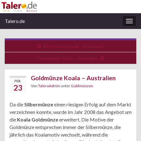
Talero.de
Navi
umsc
Silbermünze Koala – Australien
Platinmünze Koala – Australien
Goldmünze Koala – Australien
FEB.
23
Von
TaleroAdmin
unter
Goldmünzen
Da die
Silbermünze
einen riesigen Erfolg auf dem Markt
verzeichnen konnte, wurde im Jahr 2008 das Angebot um
die
Koala Goldmünze
erweitert. Die Motive der
Goldmünze entsprechen immer der Silbermünze, die
jährlich das Koalamotiv wechselt, während die