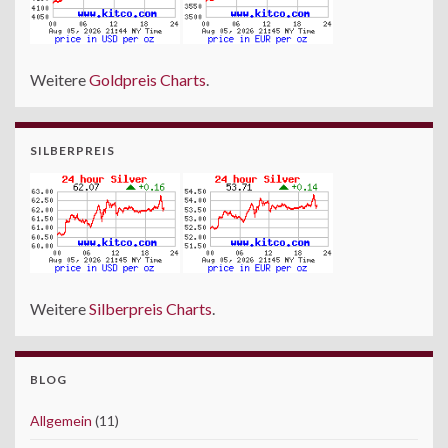
Weitere
Goldpreis Charts
.
SILBERPREIS
Weitere
Silberpreis Charts
.
BLOG
Allgemein
(11)