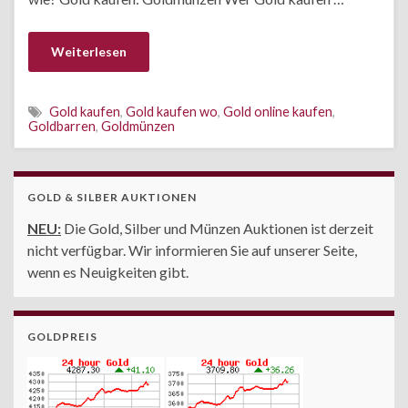
Weiterlesen
Gold kaufen
,
Gold kaufen wo
,
Gold online kaufen
,
Goldbarren
,
Goldmünzen
GOLD & SILBER AUKTIONEN
NEU:
Die Gold, Silber und Münzen Auktionen ist derzeit
nicht verfügbar. Wir informieren Sie auf unserer Seite,
wenn es Neuigkeiten gibt.
GOLDPREIS