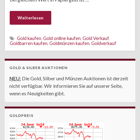
Weiterlesen
Gold kaufen
,
Gold online kaufen
,
Gold Verkauf
,
Goldbarren kaufen
,
Goldmünzen kaufen
,
Goldverkauf
GOLD & SILBER AUKTIONEN
NEU:
Die Gold, Silber und Münzen Auktionen ist derzeit
nicht verfügbar. Wir informieren Sie auf unserer Seite,
wenn es Neuigkeiten gibt.
GOLDPREIS