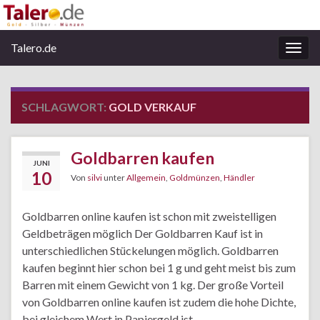
Talero.de
Navi
umsc
SCHLAGWORT:
GOLD VERKAUF
Goldbarren kaufen
JUNI
10
Von
silvi
unter
Allgemein
,
Goldmünzen
,
Händler
Goldbarren online kaufen ist schon mit zweistelligen
Geldbeträgen möglich Der Goldbarren Kauf ist in
unterschiedlichen Stückelungen möglich. Goldbarren
kaufen beginnt hier schon bei 1 g und geht meist bis zum
Barren mit einem Gewicht von 1 kg. Der große Vorteil
von Goldbarren online kaufen ist zudem die hohe Dichte,
bei gleichem Wert in Papiergeld ist …