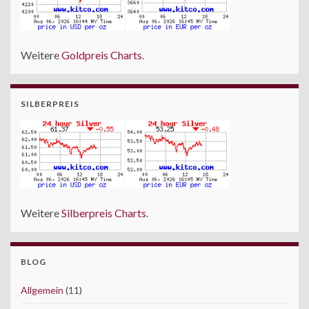
Weitere
Goldpreis Charts
.
SILBERPREIS
Weitere
Silberpreis Charts
.
BLOG
Allgemein
(11)