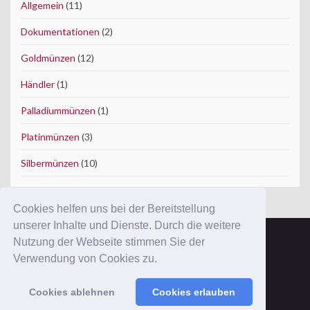
Allgemein
(11)
Dokumentationen
(2)
Goldmünzen
(12)
Händler
(1)
Palladiummünzen
(1)
Platinmünzen
(3)
Silbermünzen
(10)
Cookies helfen uns bei der Bereitstellung
unserer Inhalte und Dienste. Durch die weitere
Nutzung der Webseite stimmen Sie der
Copyright © 2012 ConWeSo GmbH.
Verwendung von Cookies zu.
Ausgewiesene Marken gehören ihren Eigentümern.
Mit der Benutzung dieser Website erkennen Sie unsere
AGB
und
Cookies ablehnen
Cookies erlauben
Datenschutzerklärung
an.