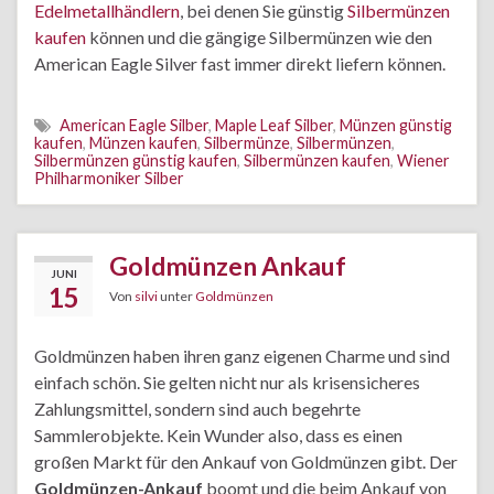
Edelmetallhändlern
, bei denen Sie günstig
Silbermünzen
kaufen
können und die gängige Silbermünzen wie den
American Eagle Silver fast immer direkt liefern können.
American Eagle Silber
,
Maple Leaf Silber
,
Münzen günstig
kaufen
,
Münzen kaufen
,
Silbermünze
,
Silbermünzen
,
Silbermünzen günstig kaufen
,
Silbermünzen kaufen
,
Wiener
Philharmoniker Silber
Goldmünzen Ankauf
JUNI
15
Von
silvi
unter
Goldmünzen
Goldmünzen haben ihren ganz eigenen Charme und sind
einfach schön. Sie gelten nicht nur als krisensicheres
Zahlungsmittel, sondern sind auch begehrte
Sammlerobjekte. Kein Wunder also, dass es einen
großen Markt für den Ankauf von Goldmünzen gibt. Der
Goldmünzen-Ankauf
boomt und die beim Ankauf von