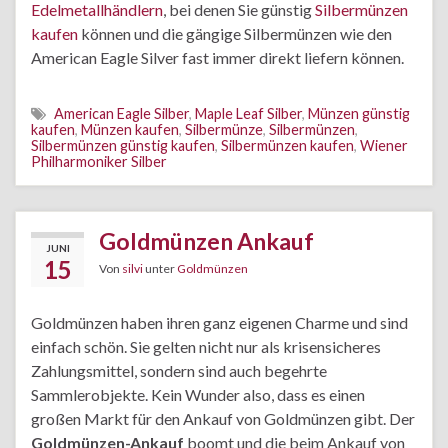
Edelmetallhändlern
, bei denen Sie günstig
Silbermünzen
kaufen
können und die gängige Silbermünzen wie den
American Eagle Silver fast immer direkt liefern können.
American Eagle Silber
,
Maple Leaf Silber
,
Münzen günstig
kaufen
,
Münzen kaufen
,
Silbermünze
,
Silbermünzen
,
Silbermünzen günstig kaufen
,
Silbermünzen kaufen
,
Wiener
Philharmoniker Silber
Goldmünzen Ankauf
JUNI
15
Von
silvi
unter
Goldmünzen
Goldmünzen haben ihren ganz eigenen Charme und sind
einfach schön. Sie gelten nicht nur als krisensicheres
Zahlungsmittel, sondern sind auch begehrte
Sammlerobjekte. Kein Wunder also, dass es einen
großen Markt für den Ankauf von Goldmünzen gibt. Der
Goldmünzen-Ankauf
boomt und die beim Ankauf von